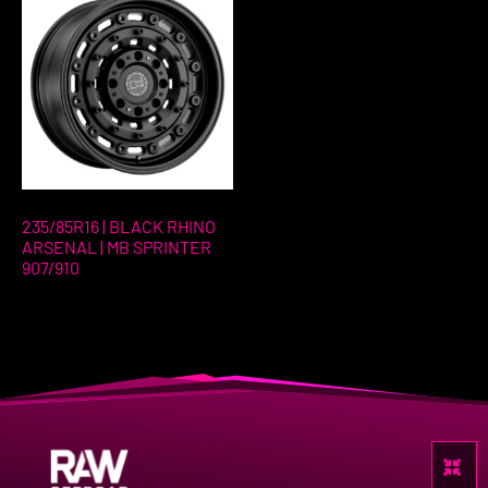
235/85R16 | BLACK RHINO
ARSENAL | MB SPRINTER
907/910