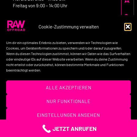
Freitag von 9:00 – 14:00 Uhr
Cookie-Zustimmung verwalten
Kontakt:
Um dir ein optimales Erlebnis zu bieten, verwenden wir Technologien wie
Telefon: +49-160-7758517
Cookies, um Geräteinformationen zu speichern und/oder darauf zuzugreifen.
Wenn du diesen Technologien zustimmst, können wir Daten wie das Surfverhalten
E-Mail: kontakt@raw-offroad.de
oder eindeutige IDs auf dieser Website verarbeiten. Wenn du deine Zustimmung
nicht erteilst oder zurückziehst, können bestimmte Merkmale und Funktionen
beeinträchtigt werden.
Impressum
Datenschutzerklärung
AGB’s
ALLE AKZEPTIEREN
Widerrufsbelehrung
Unternehmen
Kontakt
NUR FUNKTIONALE
(c) 2026 – RAW OFFROAD GmbH
EINSTELLUNGEN ANSEHEN
JETZT ANRUFEN
Cookies
Datenschutzerklärung
Impressum