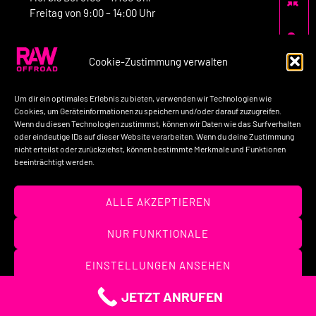
Freitag von 9:00 – 14:00 Uhr
Cookie-Zustimmung verwalten
Kontakt:
Um dir ein optimales Erlebnis zu bieten, verwenden wir Technologien wie
Telefon: +49-160-7758517
Cookies, um Geräteinformationen zu speichern und/oder darauf zuzugreifen.
Wenn du diesen Technologien zustimmst, können wir Daten wie das Surfverhalten
E-Mail: kontakt@raw-offroad.de
oder eindeutige IDs auf dieser Website verarbeiten. Wenn du deine Zustimmung
nicht erteilst oder zurückziehst, können bestimmte Merkmale und Funktionen
beeinträchtigt werden.
Impressum
Datenschutzerklärung
AGB’s
ALLE AKZEPTIEREN
Widerrufsbelehrung
Unternehmen
Kontakt
NUR FUNKTIONALE
(c) 2026 – RAW OFFROAD GmbH
EINSTELLUNGEN ANSEHEN
JETZT ANRUFEN
Cookies
Datenschutzerklärung
Impressum