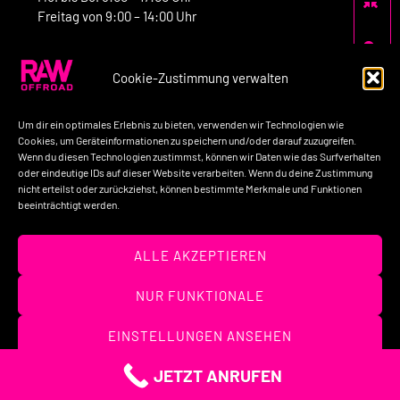
Freitag von 9:00 – 14:00 Uhr
Cookie-Zustimmung verwalten
Kontakt:
Um dir ein optimales Erlebnis zu bieten, verwenden wir Technologien wie
Telefon: +49-160-7758517
Cookies, um Geräteinformationen zu speichern und/oder darauf zuzugreifen.
Wenn du diesen Technologien zustimmst, können wir Daten wie das Surfverhalten
E-Mail: kontakt@raw-offroad.de
oder eindeutige IDs auf dieser Website verarbeiten. Wenn du deine Zustimmung
nicht erteilst oder zurückziehst, können bestimmte Merkmale und Funktionen
beeinträchtigt werden.
Impressum
Datenschutzerklärung
AGB’s
ALLE AKZEPTIEREN
Widerrufsbelehrung
Unternehmen
Kontakt
NUR FUNKTIONALE
(c) 2026 – RAW OFFROAD GmbH
EINSTELLUNGEN ANSEHEN
JETZT ANRUFEN
Cookies
Datenschutzerklärung
Impressum