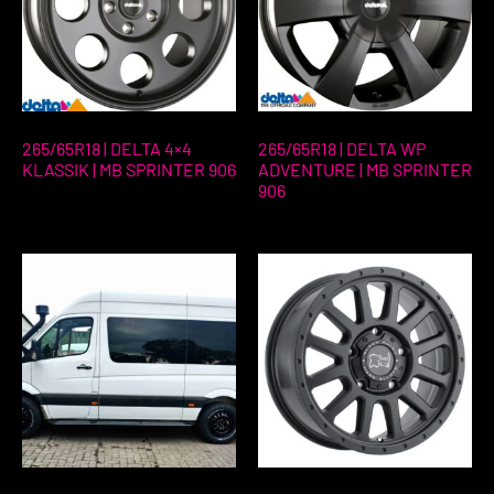
265/65R18 | DELTA 4×4
265/65R18 | DELTA WP
KLASSIK | MB SPRINTER 906
ADVENTURE | MB SPRINTER
906