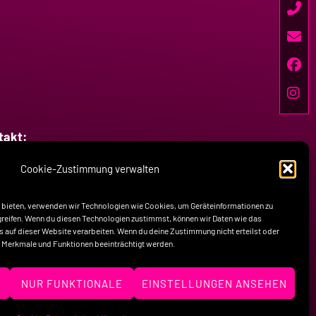
takt:
Cookie-Zustimmung verwalten
fon: +49-160-7758517
il: kontakt@raw-offroad.de
u bieten, verwenden wir Technologien wie Cookies, um Geräteinformationen zu
reifen. Wenn du diesen Technologien zustimmst, können wir Daten wie das
Ds auf dieser Website verarbeiten. Wenn du deine Zustimmung nicht erteilst oder
 Merkmale und Funktionen beeinträchtigt werden.
Kontakt
N
NUR FUNKTIONALE
EINSTELLUNGEN ANSEHEN