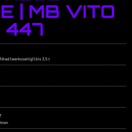
 | MB VITO
 447
rad (werksseitig) | bis 3,5 t
r
ukten