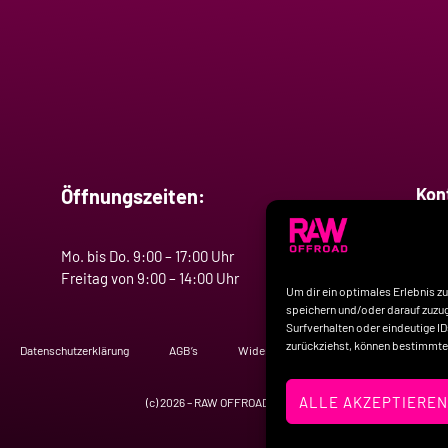
Kon
Öffnungszeiten:
Tele
Mo. bis Do. 9:00 – 17:00 Uhr
E-Ma
Freitag von 9:00 – 14:00 Uhr
Um dir ein optimales Erlebnis z
speichern und/oder darauf zuzug
Surfverhalten oder eindeutige I
zurückziehst, können bestimmte
Datenschutzerklärung
AGB’s
Widerrufsbelehrung
Unternehmen
ALLE AKZEPTIERE
(c) 2026 – RAW OFFROAD GmbH