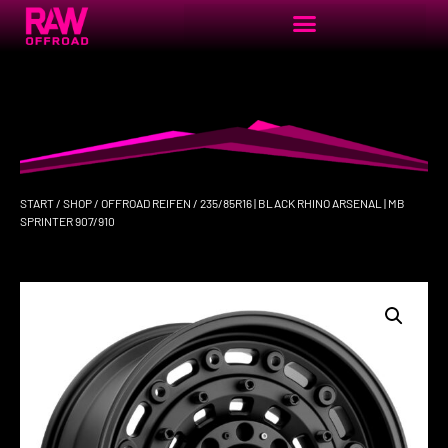
START
/
SHOP
/
OFFROAD REIFEN
/ 235/85R16 | BLACK RHINO ARSENAL | MB
SPRINTER 907/910