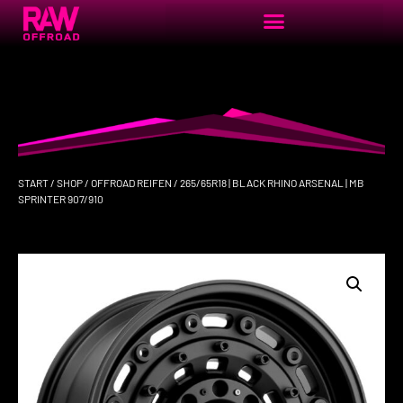
START
/
SHOP
/
OFFROAD REIFEN
/ 265/65R18 | BLACK RHINO ARSENAL | MB
SPRINTER 907/910