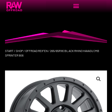
START
/
SHOP
/
OFFROAD REIFEN
/ 265/65R18 | BLACK RHINO HAVASU | MB
SPRINTER 906