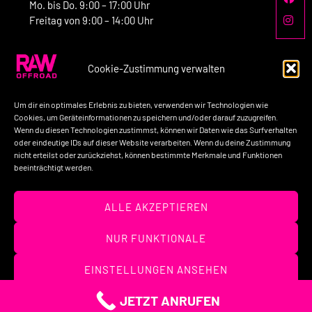
Mo. bis Do. 9:00 – 17:00 Uhr
Freitag von 9:00 – 14:00 Uhr
Cookie-Zustimmung verwalten
Kontakt:
Um dir ein optimales Erlebnis zu bieten, verwenden wir Technologien wie
Telefon: +49-160-7758517
Cookies, um Geräteinformationen zu speichern und/oder darauf zuzugreifen.
Wenn du diesen Technologien zustimmst, können wir Daten wie das Surfverhalten
E-Mail: kontakt@raw-offroad.de
oder eindeutige IDs auf dieser Website verarbeiten. Wenn du deine Zustimmung
nicht erteilst oder zurückziehst, können bestimmte Merkmale und Funktionen
beeinträchtigt werden.
Impressum
Datenschutzerklärung
AGB’s
ALLE AKZEPTIEREN
Widerrufsbelehrung
Unternehmen
Kontakt
NUR FUNKTIONALE
(c) 2026 – RAW OFFROAD GmbH
EINSTELLUNGEN ANSEHEN
JETZT ANRUFEN
Cookies
Datenschutzerklärung
Impressum