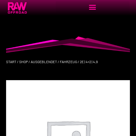
START
/
SHOP
/
AUSGEBLENDET
/
FAHRZEUG
/ 2E | 4×2 | 4,9