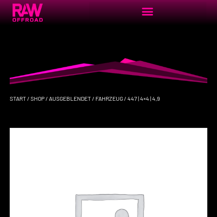
START
/
SHOP
/
AUSGEBLENDET
/
FAHRZEUG
/ 447 | 4×4 | 4,9