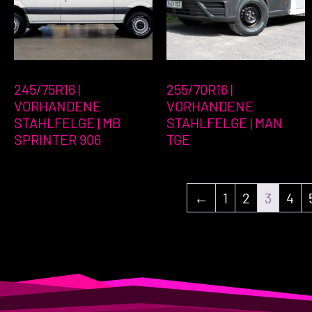
245/75R16 |
255/70R16 |
VORHANDENE
VORHANDENE
STAHLFELGE | MB
STAHLFELGE | MAN
SPRINTER 906
TGE
←
1
2
3
4