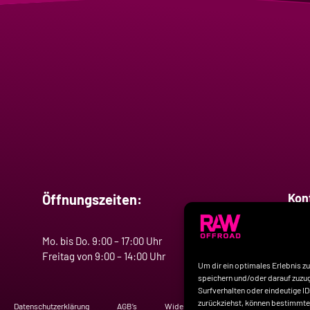
Kon
Öffnungszeiten:
Tele
Mo. bis Do. 9:00 – 17:00 Uhr
E-Ma
Freitag von 9:00 – 14:00 Uhr
Um dir ein optimales Erlebnis z
speichern und/oder darauf zuzug
Surfverhalten oder eindeutige I
zurückziehst, können bestimmte
Datenschutzerklärung
AGB’s
Widerrufsbelehrung
Unternehmen