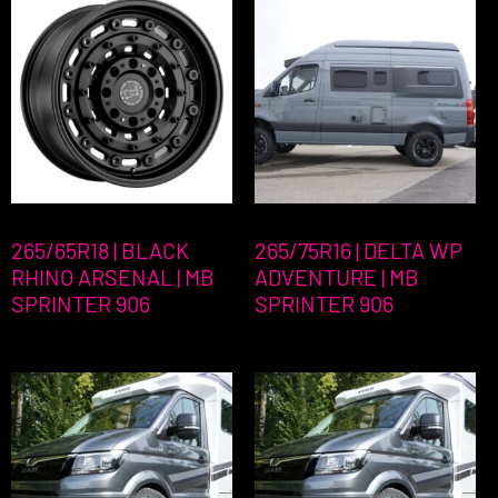
265/65R18 | BLACK
265/75R16 | DELTA WP
RHINO ARSENAL | MB
ADVENTURE | MB
SPRINTER 906
SPRINTER 906