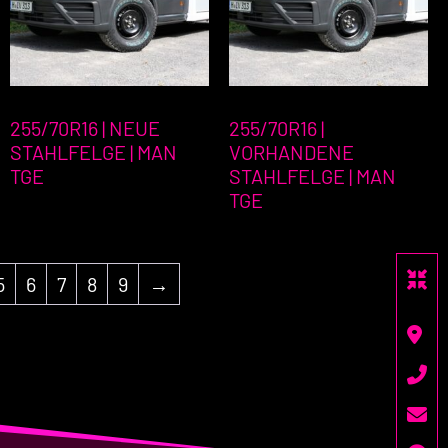
255/70R16 | NEUE
255/70R16 |
STAHLFELGE | MAN
VORHANDENE
TGE
STAHLFELGE | MAN
TGE
5
6
7
8
9
→