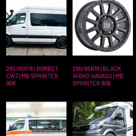
265/65R18 | BORBET
265/65R18 | BLACK
CW7 | MB SPRINTER
RHINO HAVASU | MB
906
SPRINTER 906