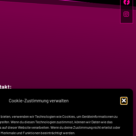
takt:
Cookie-Zustimmung verwalten
fon: +49-160-7758517
il: kontakt@raw-offroad.de
u bieten, verwenden wir Technologien wie Cookies, um Geräteinformationen zu
reifen. Wenn du diesen Technologien zustimmst, können wir Daten wie das
Ds auf dieser Website verarbeiten. Wenn du deine Zustimmung nicht erteilst oder
 Merkmale und Funktionen beeinträchtigt werden.
Kontakt