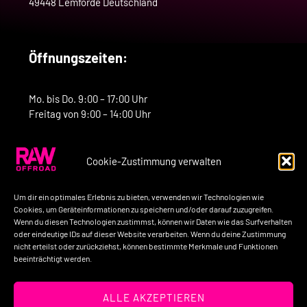
49448 Lemförde Deutschland
Öffnungszeiten:
Mo. bis Do. 9:00 – 17:00 Uhr
Freitag von 9:00 – 14:00 Uhr
Cookie-Zustimmung verwalten
Kontakt:
Um dir ein optimales Erlebnis zu bieten, verwenden wir Technologien wie
Telefon: +49-160-7758517
Cookies, um Geräteinformationen zu speichern und/oder darauf zuzugreifen.
Wenn du diesen Technologien zustimmst, können wir Daten wie das Surfverhalten
E-Mail: kontakt@raw-offroad.de
oder eindeutige IDs auf dieser Website verarbeiten. Wenn du deine Zustimmung
nicht erteilst oder zurückziehst, können bestimmte Merkmale und Funktionen
beeinträchtigt werden.
Impressum
Datenschutzerklärung
AGB’s
ALLE AKZEPTIEREN
Widerrufsbelehrung
Unternehmen
Kontakt