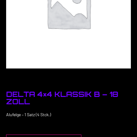
DELTA 4×4 KLASSIK B – 18
ZOLL
Alufelge – 1 Satz (4 Stck.)