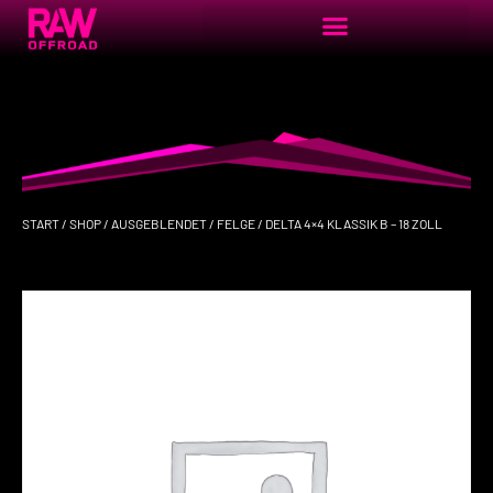
START
/
SHOP
/
AUSGEBLENDET
/
FELGE
/ DELTA 4×4 KLASSIK B – 18 ZOLL