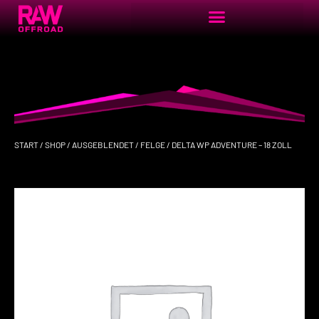
START
/
SHOP
/
AUSGEBLENDET
/
FELGE
/ DELTA WP ADVENTURE – 18 ZOLL