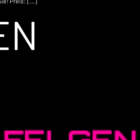
ie! Preis: […]
EN