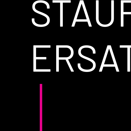
STAU
ERSA